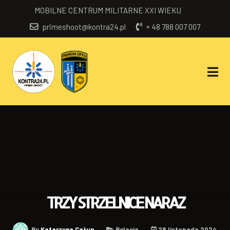
MOBILNE CENTRUM MILITARNE XXI WIEKU
primeshoot@kontra24.pl
+ 48 788 007 007
TRZY STRZELNICE NARAZ
By
Katarzyna Całun
Relacja
28 listopada 2024